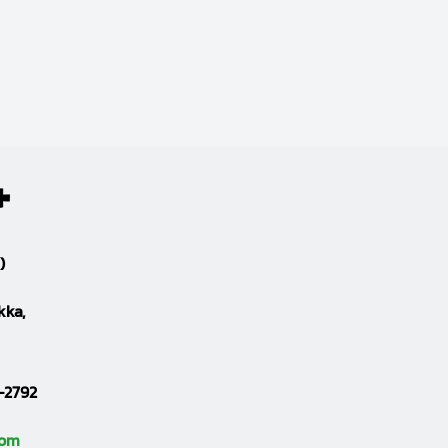
)
kka,
-2792
com