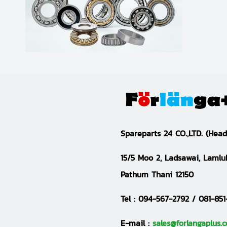
S
pareparts 24 CO.,LTD.
(Head
15/5 Moo 2, Ladsawai, Lamlu
Pathum Thani 12150
Tel :
094-567-2792 / 081-851
E-mail :
sales@forlangaplus.