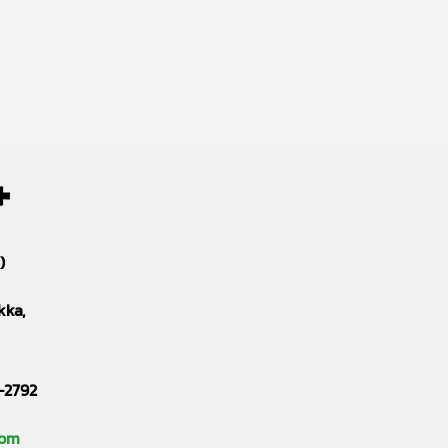
)
kka,
-2792
com