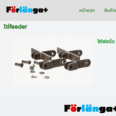
หน้าแรก
สินค้
โซ่feeder
โซ่ฟอร์