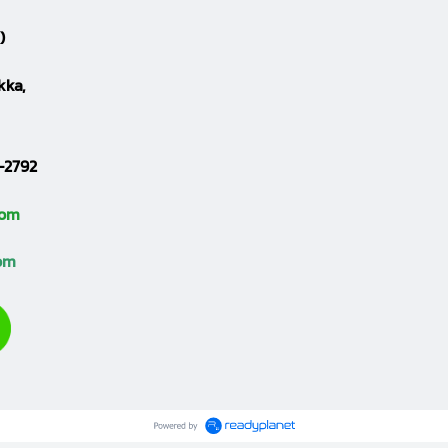
)
kka,
-2792
com
com