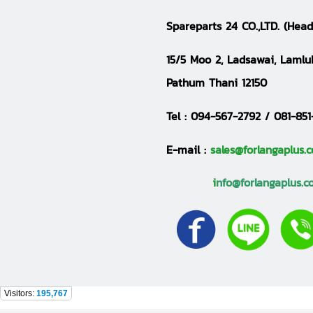
S
pareparts 24 CO.,LTD.
(Head
15/5 Moo 2, Ladsawai, Lamlu
Pathum Thani 12150
Tel :
094-567-2792 / 081-851
E-mail :
sales@forlangaplus.
i
nfo@forlangaplus.
Visitors:
195,767