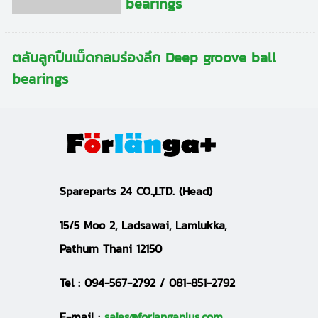
bearings
ตลับลูกปืนเม็ดกลมร่องลึก Deep groove ball
bearings
S
pareparts 24 CO.,LTD.
(Head)
15/5 Moo 2, Ladsawai, Lamlukka,
Pathum Thani 12150
Tel :
094-567-2792 / 081-851-2792
E-mail :
sales@forlangaplus.com