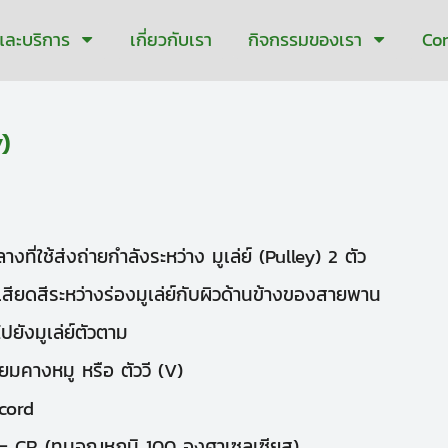
าและบริการ
เกี่ยวกับเรา
กิจกรรมของเรา
Co
)
างที่ใช้ส่งถ่ายกำลังระหว่าง มูเล่ย์
(Pulley)
2 ตัว
เสียดสีระหว่างร่องมูเล่ย์กับผิวด้านข้างของสายพาน
ปยังมูเล่ย์ตัวตาม
่ยมคางหมู หรือ ตัววี
(V)
 cord
 = CR (ทนอุณหภูมิ 100 องศาเซลเซียส)